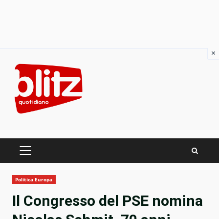
×
Skip
to
content
PRIMARY
MENU
Politica Europa
Il Congresso del PSE nomina