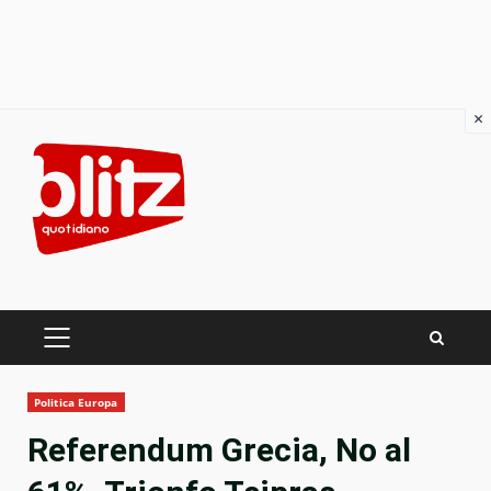
×
Skip
to
content
PRIMARY
MENU
Politica Europa
Referendum Grecia, No al