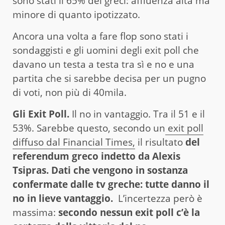
sono stati il 65% dei greci: affluenza alta ma
minore di quanto ipotizzato.
Ancora una volta a fare flop sono stati i
sondaggisti e gli uomini degli exit poll che
davano un testa a testa tra sì e no e una
partita che si sarebbe decisa per un pugno
di voti, non più di 40mila.
Gli Exit Poll.
Il no in vantaggio. Tra il 51 e il
53%. Sarebbe questo, secondo un
exit poll
diffuso dal Financial Times,
il risultato
del
referendum greco indetto da Alexis
Tsipras. Dati che vengono in sostanza
confermate dalle tv greche: tutte danno il
no in lieve vantaggio.
L’incertezza però è
massima:
secondo nessun exit poll c’è la