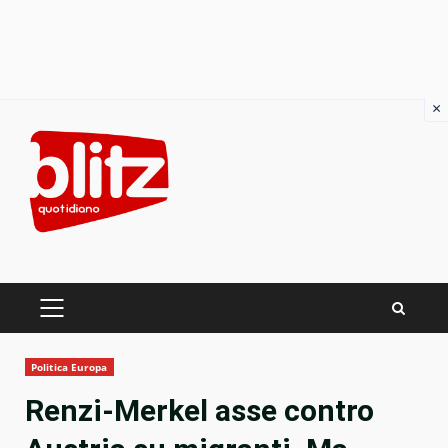
×
Skip
to
content
PRIMARY
MENU
Politica Europa
Renzi-Merkel asse contro