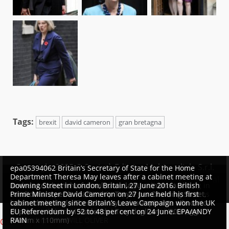
Tags:
brexit
david cameron
gran bretagna
Copyright 2025 © Società Editrice Multimediale S.r.l.
epa05394062 Britain’s Secretary of State for the Home
epa05408697 British Home Secretary Theresa May leaves
Department Theresa May leaves after a cabinet meeting at
Testata Giornalistica registrata al Tribunale di Roma al
No10 Downing Street after attending a Cabinet Meeting in
Andrea Leadsom ha formalizzato la sua rinuncia alla
Downing Street in London, Britain, 27 June 2016. British
n°805 del 14/12/2021
London, Britain, 05 July 2016. May is one of the candidates
candidatura per la leadership Tory e per Downing Street,
Prime Minister David Cameron on 27 June held his first
for Conservative party leadership to succeed David
lasciando la rivale Theresa May unica aspirante alla carica
cabinet meeting since Britain’s Leave Campaign won the UK
Cameron. Tory MPs have started voting on the party’s
di primo ministro. I leader dei Tory dagli anni ’20 a oggi
EU Referendum by 52 to 48 per cent on 24 June. EPA/ANDY
leadership. EPA/WILL OLIVER
(88mm x 110mm)
RAIN
Change privacy settings