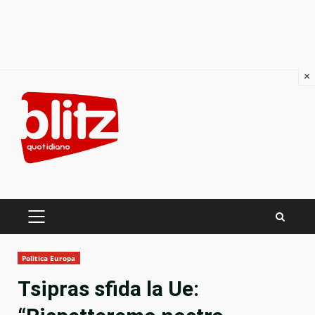
×
Skip
to
content
PRIMARY
MENU
Politica Europa
Tsipras sfida la Ue: