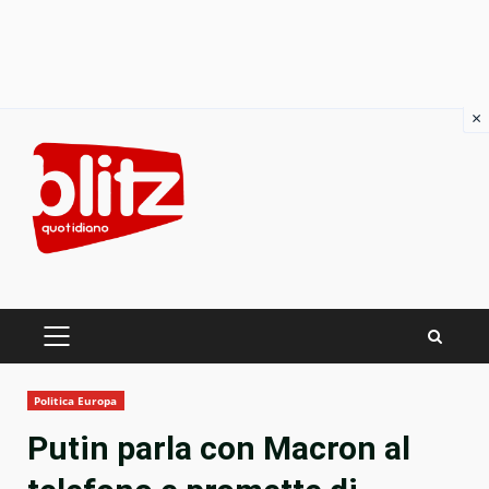
×
Skip
to
content
PRIMARY
MENU
Politica Europa
Putin parla con Macron al