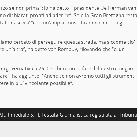
arzo se non prima”: lo ha detto il presidente Ue Herman van
 dichiarati pronti ad aderire”. Solo la Gran Bretagna rest
tato nascera’ ”con un’ampia consultazione con tutti gli
amo cercato di perseguire questa strada, ma siccome cio’
e un’altra”, ha detto van Rompuy, rilevando che ”e’ un
 intergovernativo a 26. Cercheremo di fare del nostro meglio.
re”, ha aggiunto. ”Anche se non avremo tutti gli strumenti
ere in piu’ vincolante possibile”.
ultimediale S.r.l. Testata Giornalistica registrata al Tribu