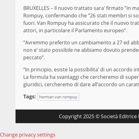
BRUXELLES – Il nuovo trattato sara’ firmato ”in m
Rompuy, confermando che ”26 stati membri si sono
fuori. Van Rompuy ha assicurato che il nuovo trat
attori, in particolare il Parlamento europeo”.
”Avremmo preferito un cambiamento a 27 ed abbi
non e’ stato possibile ne abbiamo dovuto prender
peccato”.
”In principio, esiste la possibilita’ di un accordo
La formula ha svantaggi che cercheremo di supera
giuridici, cercheremo di dare all’accordo un caratt
Tags:
herman van rompuy
Copyright 2025 © Società Editrice M
Change privacy settings