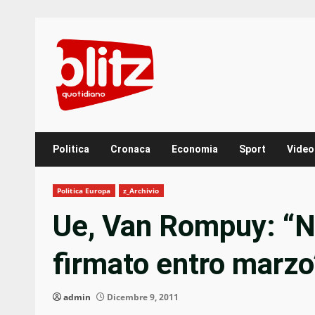
Skip
to
content
Politica
Cronaca
Economia
Sport
Video
Politica Europa
z_Archivio
Ue, Van Rompuy: “Nu
firmato entro marzo
admin
Dicembre 9, 2011