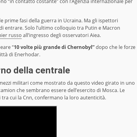
sono “in contatto costante” con l’Agenzia internazionale per
le prime fasi della guerra in Ucraina. Ma gli ispettori
i entrare. Solo l’ultimo colloquio tra Putin e Macron
mier russo
all’ingresso degli osservatori Aiea.
leare “
10 volte più grande di Chernobyl”
dopo che le forze
ittà di Enerhodar.
rno della centrale
mezzi militari come mostrato da questo video girato in uno
 camion che sembrano essere dell’esercito di Mosca. Le
 tra cui la Cnn, confermano la loro autenticità.