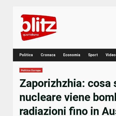
Skip
to
content
Politica
Cronaca
Economia
Sport
Video
Politica Europa
Zaporizhzhia: cosa 
nucleare viene bomb
radiazioni fino in Au