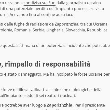
ico ucraino e
condivisa sul Sun
dalla giornalista ucraina
i di una potenziale perdita nell’impianto può essere vista
iorni. Arrivando fino al confine austriaco.
i dalle fughe di radiazioni da Zaporizhzhia, tra cui Ucraina,
 Polonia, Romania, Serbia, Ungheria, Slovacchia, Repubblica
to questa settimana di un potenziale incidente che potrebbe
, rimpallo di responsabilità
to è stato danneggiato. Ma ha incolpato le forze ucraine per
le forze di difesa radioattive, chimiche e biologiche della
ll’impianto, sede di sei reattori nucleari.
are potrebbe aver luogo a
Zaporizhzhia
. Per il presidente