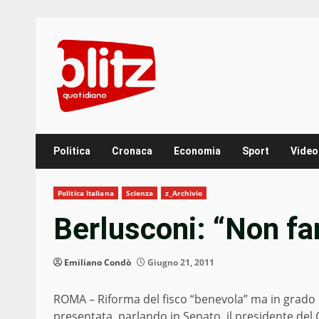
Skip
to
content
Politica
Cronaca
Economia
Sport
Video
Politica Italiana
Scienza
z_Archivio
Berlusconi: “Non fa
Emiliano Condò
Giugno 21, 2011
ROMA – Riforma del fisco “benevola” ma in grado d
presentata, parlando in Senato, il presidente del C