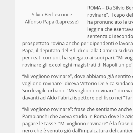
ROMA – Da Silvio Ber
Silvio Berlusconi e
rovinare”. Il capo d
Alfonso Papa (Lapresse)
ha pronunciato le tr
leggina che esentav
sentenza di secondo 
prospettato rovina anche per dipendenti e lavorat
Papa, il deputato del Pdl di cui alla Camera si dis
per reati comuni, ha spiegato ai suoi pari: “Mi vo
rovinare gli ex colleghi magistrati di Napoli un po’
“Mi vogliono rovinare”, dove abbiamo già sentito q
vogliono rovinare” diceva Vittorio De Sica sindac
Sordi vigile urbano. “Mi vogliono rovinare” dicev
davanti ad Aldo Fabrizi ispettore del fisco nei “Ta
“Mi vogliono rovinare”: frase che sentiamo anche 
Pambianchi che aveva studio in Roma dove le a
pagare le tasse. “Mi vogliono rovinare” è la frase d
nero che è venuto giù dall’impalcatura del cantie