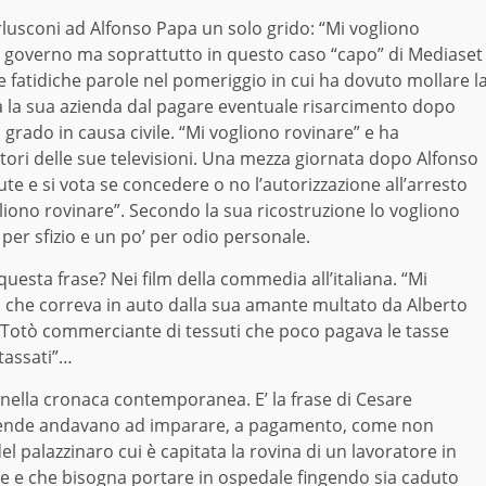
lusconi ad Alfonso Papa un solo grido: “Mi vogliono
el governo ma soprattutto in questo caso “capo” di Mediaset
e fatidiche parole nel pomeriggio in cui ha dovuto mollare l
a la sua azienda dal pagare eventuale risarcimento dopo
grado in causa civile. “Mi vogliono rovinare” e ha
ori delle sue televisioni. Una mezza giornata dopo Alfonso
cute e si vota se concedere o no l’autorizzazione all’arresto
gliono rovinare”. Secondo la sua ricostruzione lo vogliono
 per sfizio e un po’ per odio personale.
uesta frase? Nei film della commedia all’italiana. “Mi
o che correva in auto dalla sua amante multato da Alberto
a Totò commerciante di tessuti che poco pagava le tasse
rtassati”…
nella cronaca contemporanea. E’ la frase di Cesare
ziende andavano ad imparare, a pagamento, come non
el palazzinaro cui è capitata la rovina di un lavoratore in
re e che bisogna portare in ospedale fingendo sia caduto