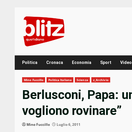
Skip
to
content
Politica
Cronaca
Economia
Sport
Video
Mino Fuccillo
Politica Italiana
Scienza
z_Archivio
Berlusconi, Papa: un
vogliono rovinare”
Mino Fuccillo
Luglio 6, 2011