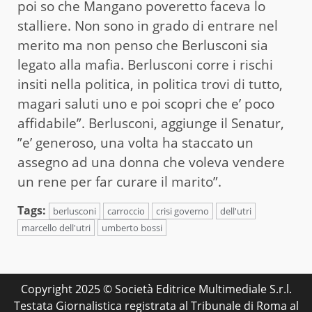
poi so che Mangano poveretto faceva lo
stalliere. Non sono in grado di entrare nel
merito ma non penso che Berlusconi sia
legato alla mafia. Berlusconi corre i rischi
insiti nella politica, in politica trovi di tutto,
magari saluti uno e poi scopri che e’ poco
affidabile”. Berlusconi, aggiunge il Senatur,
”e’ generoso, una volta ha staccato un
assegno ad una donna che voleva vendere
un rene per far curare il marito”.
Tags:
berlusconi
carroccio
crisi governo
dell'utri
marcello dell'utri
umberto bossi
Copyright 2025 © Società Editrice Multimediale S.r.l.
Testata Giornalistica registrata al Tribunale di Roma al