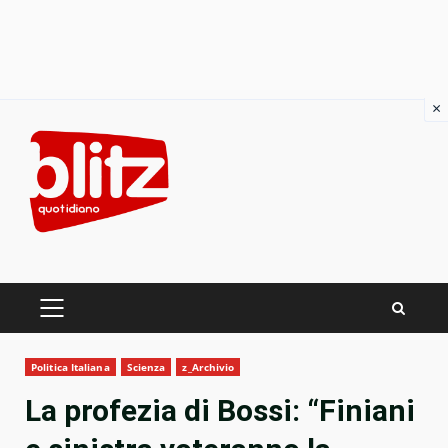
×
Skip
to
content
PRIMARY
MENU
Politica Italiana
Scienza
z_Archivio
La profezia di Bossi: “Finiani