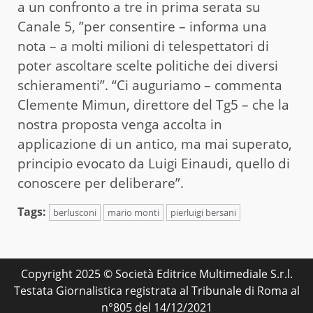
a un confronto a tre in prima serata su
Canale 5, ”per consentire – informa una
nota – a molti milioni di telespettatori di
poter ascoltare scelte politiche dei diversi
schieramenti”. “Ci auguriamo – commenta
Clemente Mimun, direttore del Tg5 – che la
nostra proposta venga accolta in
applicazione di un antico, ma mai superato,
principio evocato da Luigi Einaudi, quello di
conoscere per deliberare”.
Tags:
berlusconi
mario monti
pierluigi bersani
Copyright 2025 © Società Editrice Multimediale S.r.l.
Testata Giornalistica registrata al Tribunale di Roma al
n°805 del 14/12/2021