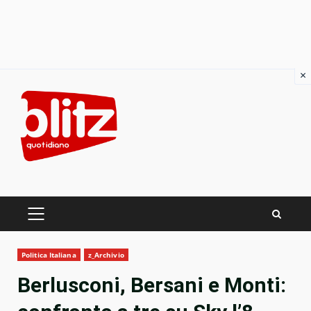
×
Skip
to
content
PRIMARY
MENU
Politica Italiana
z_Archivio
Berlusconi, Bersani e Monti: