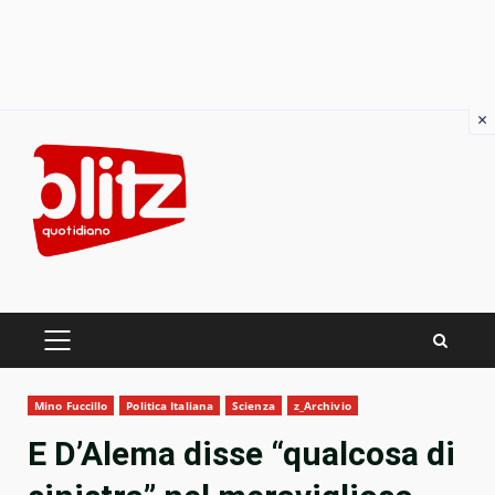
×
Skip
to
content
PRIMARY
MENU
Mino Fuccillo
Politica Italiana
Scienza
z_Archivio
E D’Alema disse “qualcosa di