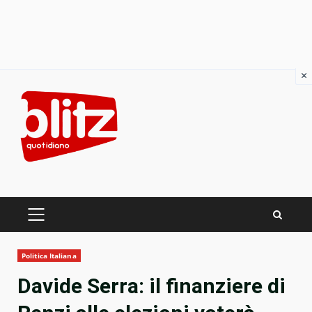
×
Skip
to
content
PRIMARY
MENU
Politica Italiana
Davide Serra: il finanziere di