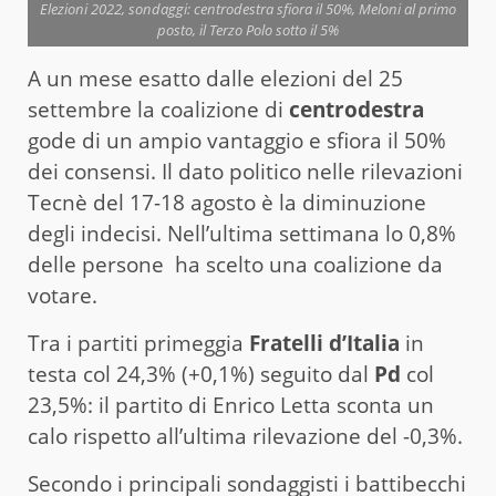
Elezioni 2022, sondaggi: centrodestra sfiora il 50%, Meloni al primo
posto, il Terzo Polo sotto il 5%
A un mese esatto dalle elezioni del 25
settembre la coalizione di
centrodestra
gode di un ampio vantaggio e sfiora il 50%
dei consensi. Il dato politico nelle rilevazioni
Tecnè del 17-18 agosto è la diminuzione
degli indecisi. Nell’ultima settimana lo 0,8%
delle persone ha scelto una coalizione da
votare.
Tra i partiti primeggia
Fratelli d’Italia
in
testa col 24,3% (+0,1%) seguito dal
Pd
col
23,5%: il partito di Enrico Letta sconta un
calo rispetto all’ultima rilevazione del -0,3%.
Secondo i principali sondaggisti i battibecchi