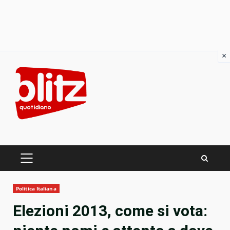
×
Skip
to
content
PRIMARY
MENU
Politica Italiana
Elezioni 2013, come si vota: