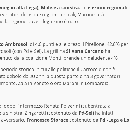
meglio alla Lega), Molise a sinistra.
Le
elezioni regional
i
vincitori delle due regioni centrali, Maroni sarà
ella regione dove il leghismo è nato.
o Ambrosoli
di 4,6 punti e si è preso il Pirellone. 42,8% per
oli (con Pd e Sel). La grillina
Silvana Carcano
ha
tenuto dalla coalizione Monti, prende un deludente 4%.
periodo storico in cui alle politiche il Carroccio non è
tata debole da 20 anni a questa parte e ha 3 governatori
Piemonte, Zaia in Veneto e ora Maroni in Lombardia.
o: dopo l’intermezzo Renata Polverini (subentrata al
a sinistra. Zingaretti (sostenuto da
Pd-Sel)
ha infatti
e avversario,
Francesco Storace
sostenuto da
Pdl-Lega e La