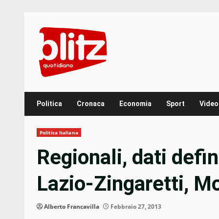
Skip
to
content
Politica
Cronaca
Economia
Sport
Video
Politica Italiana
Regionali, dati defi
Lazio-Zingaretti, Mo
Alberto Francavilla
Febbraio 27, 2013