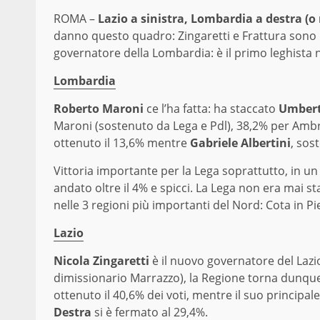
ROMA –
Lazio a sinistra, Lombardia a destra (o 
danno questo quadro: Zingaretti e Frattura sono i 
governatore della Lombardia: è il primo leghista n
Lombardia
Roberto Maroni
ce l’ha fatta: ha staccato
Umbert
Maroni (sostenuto da Lega e Pdl), 38,2% per Ambros
ottenuto il 13,6% mentre
Gabriele Albertini
, sos
Vittoria importante per la Lega soprattutto, in un 
andato oltre il 4% e spicci. La Lega non era mai s
nelle 3 regioni più importanti del Nord: Cota in 
Lazio
Nicola Zingaretti
è il nuovo governatore del Lazi
dimissionario Marrazzo), la Regione torna dunque 
ottenuto il 40,6% dei voti, mentre il suo principal
Destra
si è fermato al 29,4%.