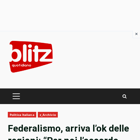
×
Skip
to
content
PRIMARY
MENU
Politica Italiana
z_Archivio
Federalismo, arriva l’ok delle