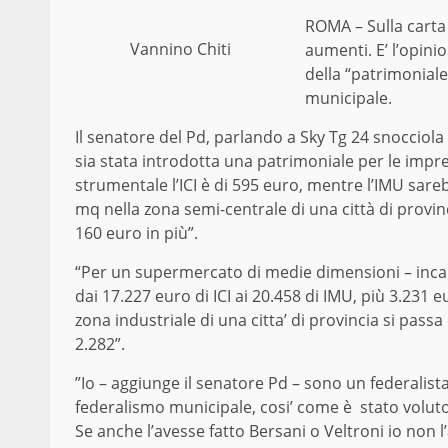
ROMA – Sulla carta 
Vannino Chiti
aumenti. E’ l’opini
della “patrimoniale
municipale.
Il senatore del Pd, parlando a Sky Tg 24 snocciola
sia stata introdotta una patrimoniale per le impr
strumentale l’ICI è di 595 euro, mentre l’IMU sar
mq nella zona semi-centrale di una città di provinc
160 euro in più”.
“Per un supermercato di medie dimensioni – incalza
dai 17.227 euro di ICI ai 20.458 di IMU, più 3.231
zona industriale di una citta’ di provincia si pass
2.282”.
”Io – aggiunge il senatore Pd – sono un federalista
federalismo municipale, cosi’ come è stato volut
Se anche l’avesse fatto Bersani o Veltroni io non l’