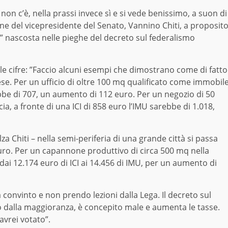
non c’è, nella prassi invece sì e si vede benissimo, a suon di
one del vicepresidente del Senato, Vannino Chiti, a proposit
” nascosta nelle pieghe del decreto sul federalismo
 le cifre: ”Faccio alcuni esempi che dimostrano come di fatto
ese. Per un ufficio di oltre 100 mq qualificato come immobil
ebbe di 707, un aumento di 112 euro. Per un negozio di 50
ia, a fronte di una ICI di 858 euro l’IMU sarebbe di 1.018,
 Chiti – nella semi-periferia di una grande città si passa
 euro. Per un capannone produttivo di circa 500 mq nella
a dai 12.174 euro di ICI ai 14.456 di IMU, per un aumento di
 convinto e non prendo lezioni dalla Lega. Il decreto sul
o dalla maggioranza, è concepito male e aumenta le tasse.
avrei votato”.