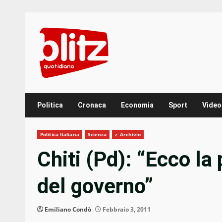
Skip
to
content
Politica
Cronaca
Economia
Sport
Video
Politica Italiana
Scienza
z_Archivio
Chiti (Pd): “Ecco la
del governo”
Emiliano Condò
Febbraio 3, 2011