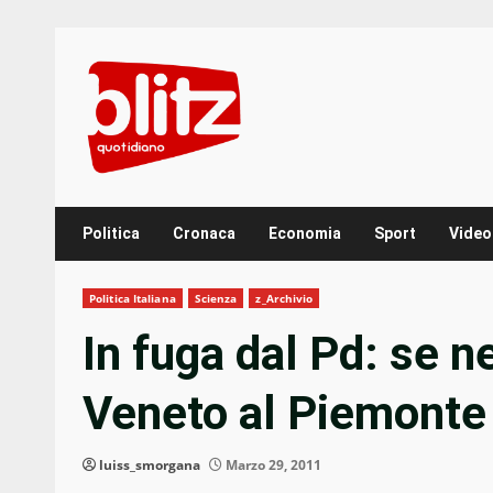
Skip
to
content
Politica
Cronaca
Economia
Sport
Video
Politica Italiana
Scienza
z_Archivio
In fuga dal Pd: se n
Veneto al Piemonte
luiss_smorgana
Marzo 29, 2011