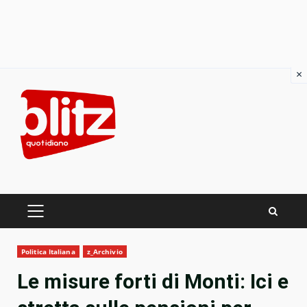
×
Skip
to
content
PRIMARY
MENU
Politica Italiana
z_Archivio
Le misure forti di Monti: Ici e