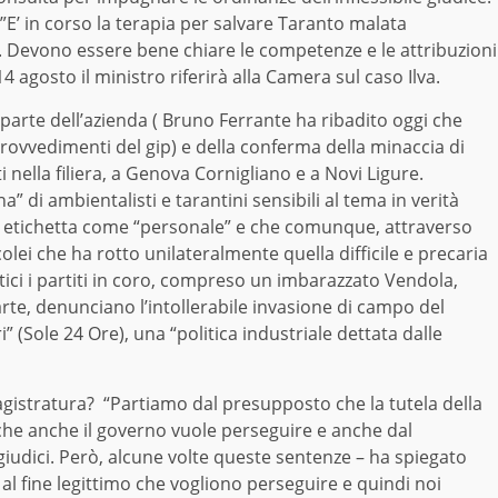
: ”E’ in corso la terapia per salvare Taranto malata
 Devono essere bene chiare le competenze e le attribuzioni
4 agosto il ministro riferirà alla Camera sul caso Ilva.
arte dell’azienda ( Bruno Ferrante ha ribadito oggi che
i provvedimenti del gip) e della conferma della minaccia di
ti nella filiera, a Genova Cornigliano e a Novi Ligure.
” di ambientalisti e tarantini sensibili al tema in verità
no etichetta come “personale” e che comunque, attraverso
colei che ha rotto unilateralmente quella difficile e precaria
tici i partiti in coro, compreso un imbarazzato Vendola,
parte, denunciano l’intollerabile invasione di campo del
ri” (Sole 24 Ore), una “politica industriale dettata dalle
magistratura? “Partiamo dal presupposto che la tutela della
che anche il governo vuole perseguire e anche dal
iudici. Però, alcune volte queste sentenze – ha spiegato
l fine legittimo che vogliono perseguire e quindi noi