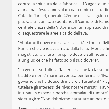
contro la chiusura della fabbrica, il 13 agosto un
a una manifestazione voluta dal ‘comitato cittadin
Cataldo Ranieri, operaio 42enne dell’Ilva e guida c
piazza altri comitati spontanei. Il ‘comizio’ di Rani
centrale piazza della Vittoria con un applauso di 
di sequestrare le aree a caldo dell’Ilva.
”Abbiamo il dovere di salvare la città e i nostri f
Ranieri che viene acclamato dalla folla. ”Mentre fi
magistratura a fare il proprio dovere sull’inquinam
a un giudice che ha fatto solo il suo dovere”.
”La gente – sottolinea Ranieri – sa che la classe p
tradito e non e’ mai intervenuta per fermare l’Ilv
governo che ha deciso di inviare a Taranto il 17 a
tutelare gli interessi dell’Ilva: noi tre ministri l
intubati in ospedale perche’ ammalati di tumore”. D
siderurgico: ”Non dobbiamo barattare un posto di l
Tags:
antonio catricalà
ilva
taranto