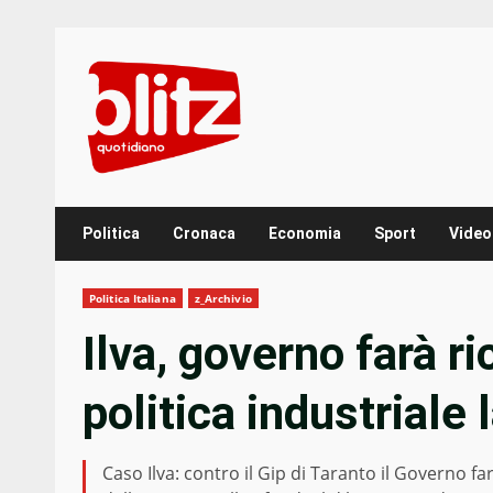
Skip
to
content
Politica
Cronaca
Economia
Sport
Video
Politica Italiana
z_Archivio
Ilva, governo farà r
politica industriale 
Caso Ilva: contro il Gip di Taranto il Governo fa