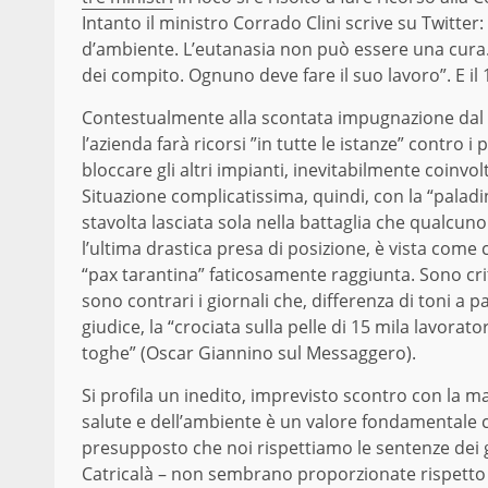
Intanto il ministro Corrado Clini scrive su Twitter
d’ambiente. L’eutanasia non può essere una cura.
dei compito. Ognuno deve fare il suo lavoro”. E il 1
Contestualmente alla scontata impugnazione dal p
l’azienda farà ricorsi ”in tutte le istanze” contro 
bloccare gli altri impianti, inevitabilmente coinvol
Situazione complicatissima, quindi, con la “paladina
stavolta lasciata sola nella battaglia che qualcu
l’ultima drastica presa di posizione, è vista come 
“pax tarantina” faticosamente raggiunta. Sono cri
sono contrari i giornali che, differenza di toni a 
giudice, la “crociata sulla pelle di 15 mila lavorato
toghe” (Oscar Giannino sul Messaggero).
Si profila un inedito, imprevisto scontro con la 
salute e dell’ambiente è un valore fondamentale 
presupposto che noi rispettiamo le sentenze dei g
Catricalà – non sembrano proporzionate rispetto a