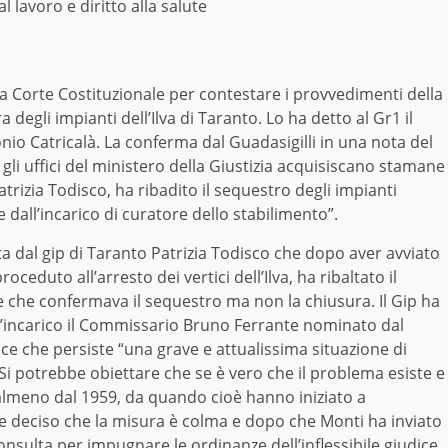
al lavoro e diritto alla salute
la Corte Costituzionale per contestare i provvedimenti della
degli impianti dell’Ilva di Taranto. Lo ha detto al Gr1 il
nio Catricalà. La conferma dal Guadasigilli in una nota del
gli uffici del ministero della Giustizia acquisiscano stamane
atrizia Todisco, ha ribadito il sequestro degli impianti
 dall’incarico di curatore dello stabilimento”.
ta dal gip di Taranto Patrizia Todisco che dopo aver avviato
ceduto all’arresto dei vertici dell’Ilva, ha ribaltato il
e che confermava il sequestro ma non la chiusura. Il Gip ha
ll’incarico il Commissario Bruno Ferrante nominato dal
e che persiste “una grave e attualissima situazione di
Si potrebbe obiettare che se è vero che il problema esiste e
a almeno dal 1959, da quando cioè hanno iniziato a
ine deciso che la misura è colma e dopo che Monti ha inviato
 Consulta per impugnare le ordinanze dell’inflessibile giudice.