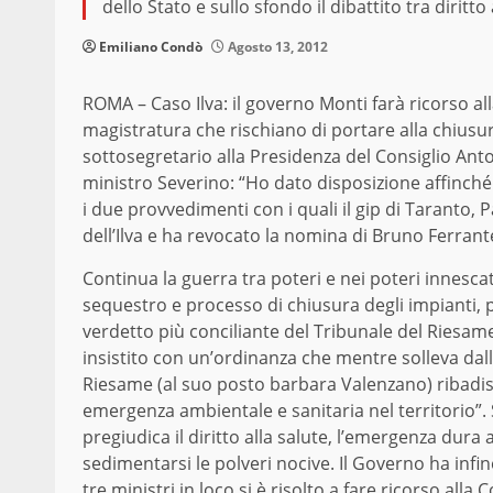
dello Stato e sullo sfondo il dibattito tra diritto 
Emiliano Condò
Agosto 13, 2012
ROMA – Caso Ilva: il governo Monti farà ricorso al
magistratura che rischiano di portare alla chiusura 
sottosegretario alla Presidenza del Consiglio Anto
ministro Severino: “Ho dato disposizione affinché 
i due provvedimenti con i quali il gip di Taranto, P
dell’Ilva e ha revocato la nomina di Bruno Ferrante
Continua la guerra tra poteri e nei poteri innesca
sequestro e processo di chiusura degli impianti, pro
verdetto più conciliante del Tribunale del Riesam
insistito con un’ordinanza che mentre solleva da
Riesame (al suo posto barbara Valenzano) ribadisc
emergenza ambientale e sanitaria nel territorio”. 
pregiudica il diritto alla salute, l’emergenza dur
sedimentarsi le polveri nocive. Il Governo ha inf
tre ministri
in loco si è risolto a fare ricorso alla