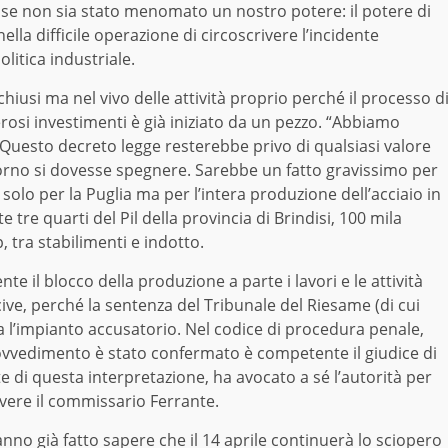
e se non sia stato menomato un nostro potere: il potere di
ella difficile operazione di circoscrivere l’incidente
litica industriale.
chiusi ma nel vivo delle attività proprio perché il processo d
erosi investimenti è già iniziato da un pezzo. “Abbiamo
 Questo decreto legge resterebbe privo di qualsiasi valore
 forno si dovesse spegnere. Sarebbe un fatto gravissimo per
olo per la Puglia ma per l’intera produzione dell’acciaio in
te tre quarti del Pil della provincia di Brindisi, 100 mila
 tra stabilimenti e indotto.
 il blocco della produzione a parte i lavori e le attività
cive, perché la sentenza del Tribunale del Riesame (di cui
 l’impianto accusatorio. Nel codice di procedura penale,
 provvedimento è stato confermato è competente il giudice di
te di questa interpretazione, ha avocato a sé l’autorità per
vere il commissario Ferrante.
no già fatto sapere che il 14 aprile continuerà lo sciopero