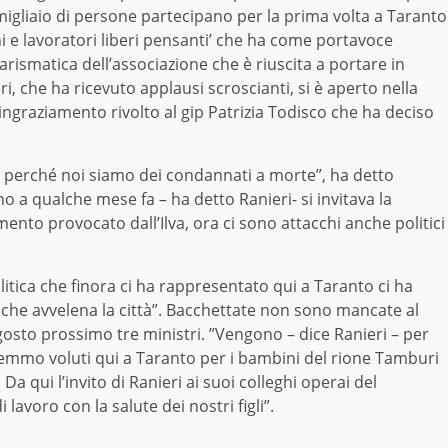
 migliaio di persone partecipano per la prima volta a Taranto
i e lavoratori liberi pensanti’ che ha come portavoce
arismatica dell’associazione che è riuscita a portare in
eri, che ha ricevuto applausi scroscianti, si è aperto nella
ringraziamento rivolto al gip Patrizia Todisco che ha deciso
igli perché noi siamo dei condannati a morte”, ha detto
no a qualche mese fa – ha detto Ranieri- si invitava la
ento provocato dall’Ilva, ora ci sono attacchi anche politici
olitica che finora ci ha rappresentato qui a Taranto ci ha
a che avvelena la città”. Bacchettate non sono mancate al
gosto prossimo tre ministri. ”Vengono – dice Ranieri – per
i avremmo voluti qui a Taranto per i bambini del rione Tamburi
a qui l’invito di Ranieri ai suoi colleghi operai del
avoro con la salute dei nostri figli”.