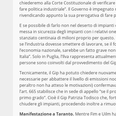
chiederemo alla Corte Costituzionale di verificar
fare politica industriale”. Il Governo è impegnato n
rivendicando appunto la sua prerogativa di fare po
E se possibile di farlo non nel deserto di impianti 
messa in sicurezza degli impianti con i relativi on
stanziato centinaia di milioni proprio per questo.
se l’industria dovesse smettere di lavorare, se il
l’economia nazionale, sarebbe un fatto grave non s
Italia”. Solo in Puglia, l’Ilva rappresenta attualmen
persone sono coinvolti dal provvedimento del Gip,
Tecnicamente, il Gip ha potuto chiedere nuovamente
necessarie per abbattere il livello di emissioni no
peraltro non ha atteso le motivazioni) confermava
l’art. 665 stabilisce che in sede di appello “se il
primo grado”. Cioè il Gip Patrizia Todisco che, for
chiudere gli impianti, procedendo inoltre a rimuo
Manifestazione a Taranto.
Mentre Fim e Uilm han