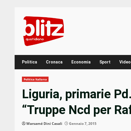
Skip
to
content
Politica
Cronaca
Economia
Sport
Video
Politica Italiana
Liguria, primarie Pd
“Truppe Ncd per Raf
Warsamé Dini Casali
Gennaio 7, 2015