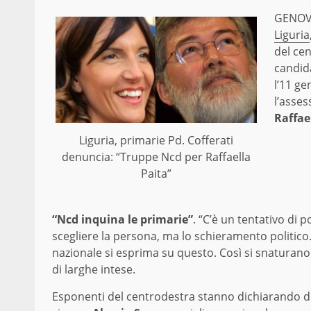
GENOVA
Liguria
del cen
candid
l’11 ge
l’asses
Raffae
Liguria, primarie Pd. Cofferati
denuncia: “Truppe Ncd per Raffaella
Paita”
“Ncd inquina le primarie”
. “C’è un tentativo di
scegliere la persona, ma lo schieramento politico. 
nazionale si esprima su questo. Così si snaturano
di larghe intese.
Esponenti del centrodestra stanno dichiarando 