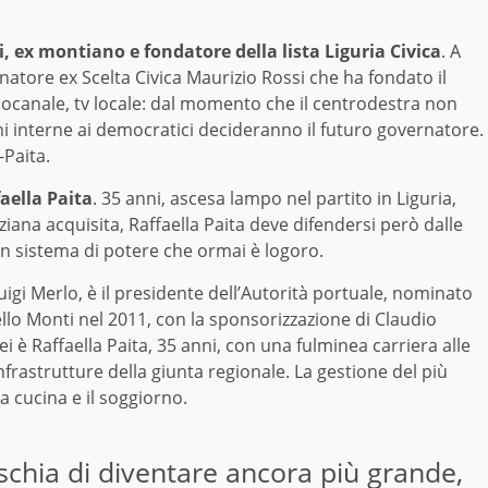
i, ex montiano e fondatore della lista Liguria Civica
. A
enatore ex Scelta Civica Maurizio Rossi che ha fondato il
mocanale, tv locale: dal momento che il centrodestra non
oni interne ai democratici decideranno il futuro governatore.
-Paita.
faella Paita
. 35 anni, ascesa lampo nel partito in Liguria,
na acquisita, Raffaella Paita deve difendersi però dalle
 un sistema di potere che ormai è logoro.
Luigi Merlo, è il presidente dell’Autorità portuale, nominato
lo Monti nel 2011, con la sponsorizzazione di Claudio
i è Raffaella Paita, 35 anni, con una fulminea carriera alle
Infrastrutture della giunta regionale. La gestione del più
a cucina e il soggiorno.
rischia di diventare ancora più grande,