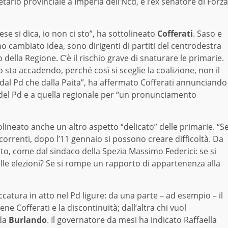
etario provinciale a Imperia dell’Ncd, e l’ex senatore di Forza
ese si dica, io non ci sto”, ha sottolineato
Cofferati
. Saso e
o cambiato idea, sono dirigenti di partiti del centrodestra
della Regione. C’è il rischio grave di snaturare le primarie.
 sta accadendo, perché così si sceglie la coalizione, non il
dal Pd che dalla Paita”, ha affermato Cofferati annunciando
e del Pd e a quella regionale per “un pronunciamento
olineato anche un altro aspetto “delicato” delle primarie. “S
ncorrenti, dopo l’11 gennaio si possono creare difficoltà. Da
tito, come dal sindaco della Spezia Massimo Federici: se si
alle elezioni? Se si rompe un rapporto di appartenenza alla
.
atura in atto nel Pd ligure: da una parte – ad esempio – il
e Cofferati e la discontinuità; dall’altra chi vuol
 da
Burlando
. Il governatore da mesi ha indicato Raffaella