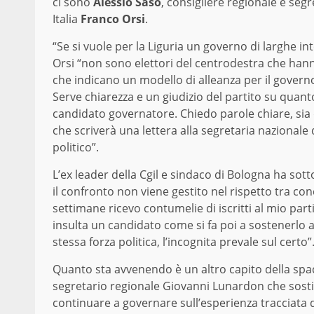
ci sono
Alessio Saso
, consigliere regionale e segr
Italia
Franco Orsi
.
“Se si vuole per la Liguria un governo di larghe int
Orsi “non sono elettori del centrodestra che hann
che indicano un modello di alleanza per il governo 
Serve chiarezza e un giudizio del partito su quanto
candidato governatore. Chiedo parole chiare, sia 
che scriverà una lettera alla segretaria nazional
politico”.
L’ex leader della Cgil e sindaco di Bologna ha sott
il confronto non viene gestito nel rispetto tra co
settimane ricevo contumelie di iscritti al mio par
insulta un candidato come si fa poi a sostenerlo 
stessa forza politica, l’incognita prevale sul certo”
Quanto sta avvenendo è un altro capito della spacc
segretario regionale Giovanni Lunardon che sostien
continuare a governare sull’esperienza tracciata