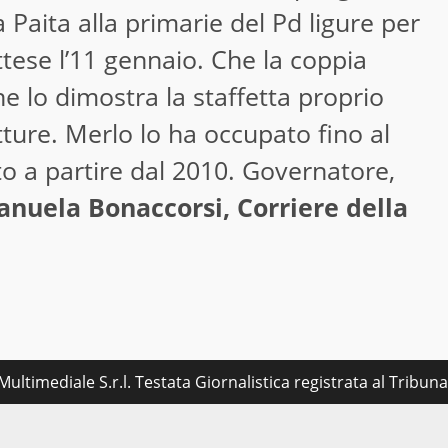
 Paita alla primarie del Pd ligure per
ttese l’11 gennaio. Che la coppia
e lo dimostra la staffetta proprio
utture. Merlo lo ha occupato fino al
to a partire dal 2010. Governatore,
nuela Bonaccorsi, Corriere della
ultimediale S.r.l. Testata Giornalistica registrata al Tribu