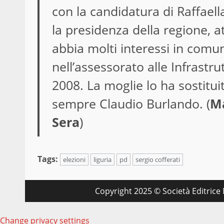
con la candidatura di Raffaella
la presidenza della regione, a
abbia molti interessi in comun
nell’assessorato alle Infrastr
2008. La moglie lo ha sostitui
sempre Claudio Burlando. (
Ma
Sera
)
Tags:
elezioni
liguria
pd
sergio cofferati
Copyright 2025 © Società Editrice M
Change privacy settings