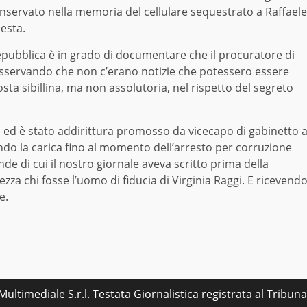
 conservato nella memoria del cellulare sequestrato a Raffaele
iesta.
epubblica è in grado di documentare che il procuratore di
osservando che non c’erano notizie che potessero essere
ta sibillina, ma non assolutoria, nel rispetto del segreto
ed è stato addirittura promosso da vicecapo di gabinetto 
o la carica fino al momento dell’arresto per corruzione
e di cui il nostro giornale aveva scritto prima della
za chi fosse l’uomo di fiducia di Virginia Raggi. E ricevend
e.
ultimediale S.r.l. Testata Giornalistica registrata al Tribu