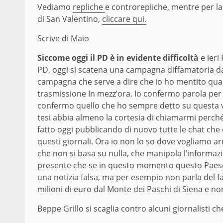
Vediamo
repliche
e controrepliche, mentre per la 
di San Valentino,
cliccare qui.
Scrive di Maio
Siccome oggi il PD è in evidente difficoltà
e ieri
PD, oggi si scatena una campagna diffamatoria da p
campagna che serve a dire che io ho mentito qua
trasmissione In mezz’ora. Io confermo parola per
confermo quello che ho sempre detto su questa vi
tesi abbia almeno la cortesia di chiamarmi perch
fatto oggi pubblicando di nuovo tutte le chat ch
questi giornali. Ora io non lo so dove vogliamo 
che non si basa su nulla, che manipola l’informaz
presente che se in questo momento questo Paese 
una notizia falsa, ma per esempio non parla del 
milioni di euro dal Monte dei Paschi di Siena e non 
Beppe Grillo si scaglia contro alcuni giornalisti c