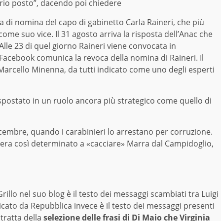
prio posto”, dacendo poi chiedere
ra di nomina del capo di gabinetto Carla Raineri, che più
ome suo vice. Il 31 agosto arriva la risposta dell’Anac che
lle 23 di quel giorno Raineri viene convocata in
 Facebook comunica la revoca della nomina di Raineri. Il
 Marcello Minenna, da tutti indicato come uno degli esperti
spostato in un ruolo ancora più strategico come quello di
icembre, quando i carabinieri lo arrestano per corruzione.
se era così determinato a «cacciare» Marra dal Campidoglio,
illo nel suo blog è il testo dei messaggi scambiati tra Luigi
licato da Repubblica invece è il testo dei messaggi presenti
 tratta della
selezione delle frasi di Di Maio che Virginia