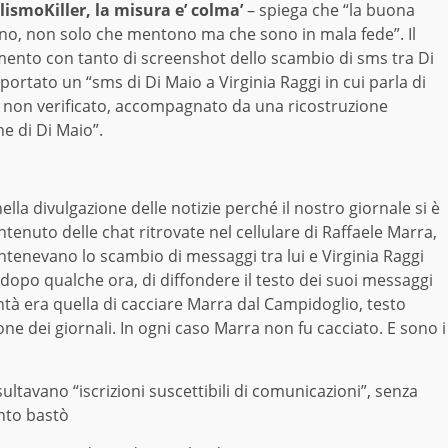
lismoKiller, la misura e’ colma’
– spiega che “la buona
no, non solo che mentono ma che sono in mala fede”. Il
imento con tanto di screenshot dello scambio di sms tra Di
riportato un “sms di Di Maio a Virginia Raggi in cui parla di
e e non verificato, accompagnato da una ricostruzione
ne di Di Maio”.
lla divulgazione delle notizie perché il nostro giornale si è
tenuto delle chat ritrovate nel cellulare di Raffaele Marra,
contenevano lo scambio di messaggi tra lui e Virginia Raggi
, dopo qualche ora, di diffondere il testo dei suoi messaggi
ntà era quella di cacciare Marra dal Campidoglio, testo
ne dei giornali. In ogni caso Marra non fu cacciato. E sono i
avano “iscrizioni suscettibili di comunicazioni”, senza
anto bastò