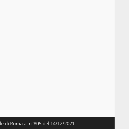
a
o
nale di Roma al n°805 del 14/12/2021