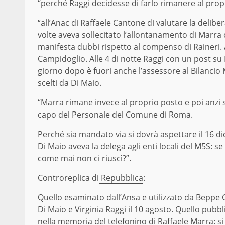
“perché Raggi decidesse di farlo rimanere al pro
“all’Anac di Raffaele Cantone di valutare la delibe
volte aveva sollecitato l’allontanamento di Marra c
manifesta dubbi rispetto al compenso di Raineri. A
Campidoglio. Alle 4 di notte Raggi con un post su
giorno dopo è fuori anche l’assessore al Bilancio
scelti da Di Maio.
“Marra rimane invece al proprio posto e poi anzi 
capo del Personale del Comune di Roma.
Perché sia mandato via si dovrà aspettare il 16 d
Di Maio aveva la delega agli enti locali del M5S: 
come mai non ci riuscì?”.
Controreplica di
Repubblica
:
Quello esaminato dall’Ansa e utilizzato da Beppe Gr
Di Maio e Virginia Raggi il 10 agosto. Quello pubb
nella memoria del telefonino di Raffaele Marra: si