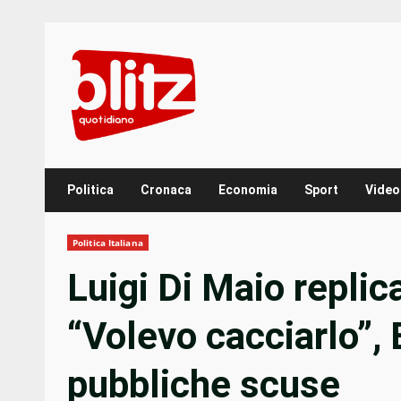
Skip
to
content
Politica
Cronaca
Economia
Sport
Video
Politica Italiana
Luigi Di Maio replic
“Volevo cacciarlo”, 
pubbliche scuse