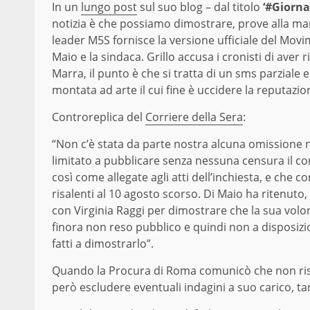
In un
lungo post
sul suo blog – dal titolo
‘#Giorna
notizia è che possiamo dimostrare, prove alla ma
leader M5S fornisce la versione ufficiale del Mov
Maio e la sindaca. Grillo accusa i cronisti di aver 
Marra, il punto è che si tratta di un sms parzial
montata ad arte il cui fine è uccidere la reputazio
Controreplica del
Corriere della Sera
:
“Non c’è stata da parte nostra alcuna omissione ne
limitato a pubblicare senza nessuna censura il con
così come allegate agli atti dell’inchiesta, e che 
risalenti al 10 agosto scorso. Di Maio ha ritenuto
con Virginia Raggi per dimostrare che la sua volo
finora non reso pubblico e quindi non a disposizio
fatti a dimostrarlo”.
Quando la Procura di Roma comunicò che non risult
però escludere eventuali indagini a suo carico, t