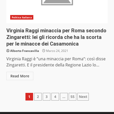
Politica Italiana
Virginia Raggi minaccia per Roma secondo
Zingaretti: lei gli ricorda che ha la scorta
per le minacce dei Casamonica
Alberto Francavilla
Marzo 24, 2021
Virginia Raggi è “una minaccia per Roma“: così disse
Zingaretti. E il presidente della Regione Lazio lo...
Read More
Paginazione
1
2
3
4
…
55
Next
degli