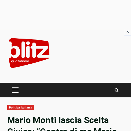
×
Skip
to
content
PRIMARY
MENU
Politica Italiana
Mario Monti lascia Scelta