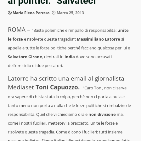
ai politici: “Salvateci”
Maria Elena Perrero
Marzo 25, 2013
ROMA –
“Basta polemiche e rimpallo di responsabilità:
unite
le forze
e risolvete questa tragedia”:
Massimiliano Latorre
si
appella a tutte le forze politiche perché
facciano qualcosa per lui
e
Salvatore Girone
, rientrati in
India
dove sono accusati
dell’omicidio di due pescatori.
Latorre ha scritto una email al giornalista
Mediaset
Toni Capuozzo.
”Caro Toni, non ci serve
ora sapere di chi sia stata la colpa, perché non ci porta a nulla e
tanto meno non porta a nulla che le forze politiche si rimbalzino le
responsabilità. Quel che vi chiediamo ora è
non divisione
ma,
come i nostri fucilieri, mettetevi a braccetto, unite le forze e
risolvete questa tragedia. Come dicono i fucilieri: tutti insieme
nessuno indietro. Siamo italiani dimostriamolo, come hanno fatto