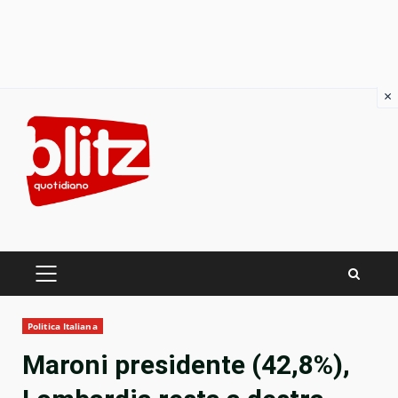
×
Skip
to
content
PRIMARY
MENU
Politica Italiana
Maroni presidente (42,8%),