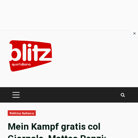
×
Skip
to
content
PRIMARY
MENU
Politica Italiana
Mein Kampf gratis col