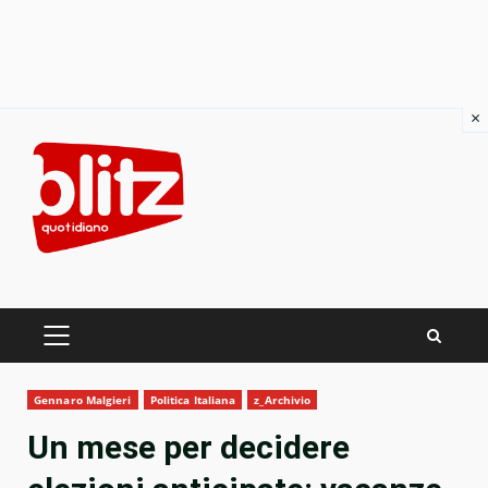
×
Skip
to
content
PRIMARY
MENU
Gennaro Malgieri
Politica Italiana
z_Archivio
Un mese per decidere