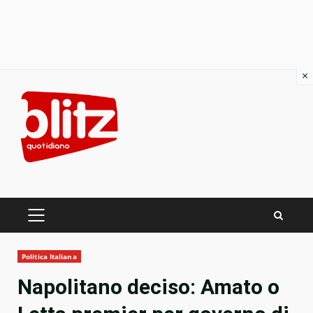
×
Skip
to
content
PRIMARY
MENU
Politica Italiana
Napolitano deciso: Amato o