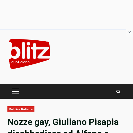
×
Skip
to
content
PRIMARY
MENU
Politica Italiana
Nozze gay, Giuliano Pisapia