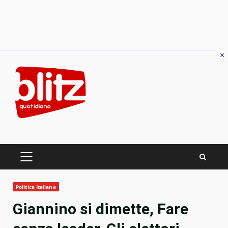
×
Skip
to
content
PRIMARY
MENU
Politica Italiana
Giannino si dimette, Fare