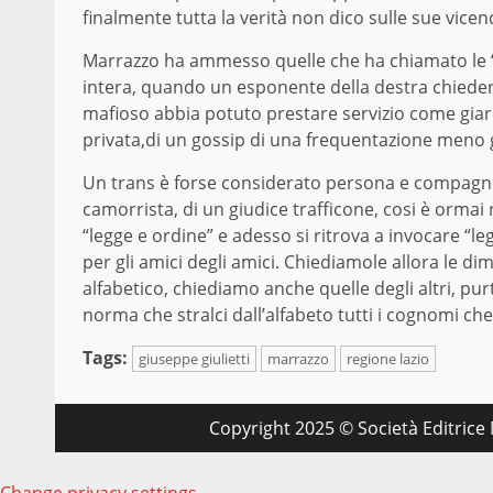
finalmente tutta la verità non dico sulle sue vic
Marrazzo ha ammesso quelle che ha chiamato le “su
intera, quando un esponente della destra chiede
mafioso abbia potuto prestare servizio come giardi
privata,di un gossip di una frequentazione meno 
Un trans è forse considerato persona e compagnia
camorrista, di un giudice trafficone, cosi è orma
“legge e ordine” e adesso si ritrova a invocare “le
per gli amici degli amici. Chiediamole allora le d
alfabetico, chiediamo anche quelle degli altri, p
norma che stralci dall’alfabeto tutti i cognomi che 
Tags:
giuseppe giulietti
marrazzo
regione lazio
Copyright 2025 © Società Editrice M