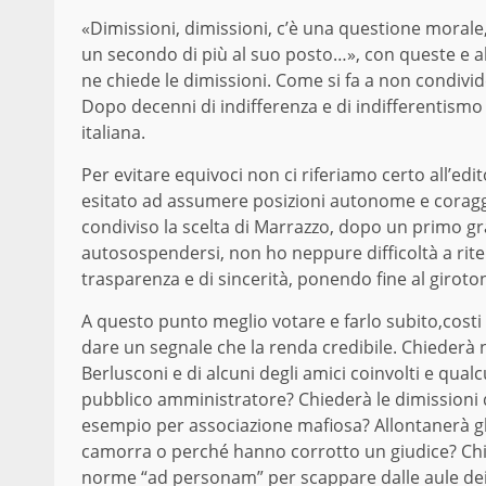
«Dimissioni, dimissioni, c’è una questione moral
un secondo di più al suo posto…», con queste e a
ne chiede le dimissioni. Come si fa a non condivi
Dopo decenni di indifferenza e di indifferentism
italiana.
Per evitare equivoci non ci riferiamo certo all’edi
esitato ad assumere posizioni autonome e corag
condiviso la scelta di Marrazzo, dopo un primo gr
autosospendersi, non ho neppure difficoltà a rite
trasparenza e di sincerità, ponendo fine al giroton
A questo punto meglio votare e farlo subito,costi 
dare un segnale che la renda credibile. Chiederà
Berlusconi e di alcuni degli amici coinvolti e qu
pubblico amministratore? Chiederà le dimissioni 
esempio per associazione mafiosa? Allontanerà gli
camorra o perché hanno corrotto un giudice? Chie
norme “ad personam” per scappare dalle aule dei tr