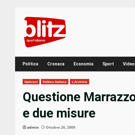
Skip
to
content
Politica
Cronaca
Economia
Sport
Video
Opinioni
Politica Italiana
z_Archivio
Questione Marrazzo,
e due misure
admin
Ottobre 26, 2009