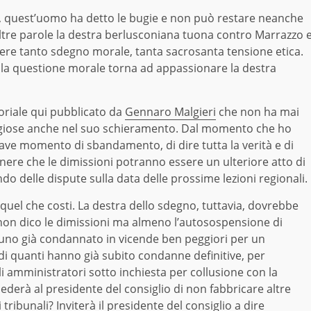
e, quest’uomo ha detto le bugie e non può restare neanche
ltre parole la destra berlusconiana tuona contro Marrazzo 
dere tanto sdegno morale, tanta sacrosanta tensione etica.
o la questione morale torna ad appassionare la destra
toriale qui pubblicato da
Gennaro Malgieri
che non ha mai
giose anche nel suo schieramento. Dal momento che ho
ave momento di sbandamento, di dire tutta la verità e di
nere che le dimissioni potranno essere un ulteriore atto di
do delle dispute sulla data delle prossime lezioni regionali.
quel che costi. La destra dello sdegno, tuttavia, dovrebbe
 non dico le dimissioni ma almeno l’autosospensione di
alcuno già condannato in vicende ben peggiori per un
di quanti hanno già subito condanne definitive, per
 amministratori sotto inchiesta per collusione con la
derà al presidente del consiglio di non fabbricare altre
ibunali? Inviterà il presidente del consiglio a dire