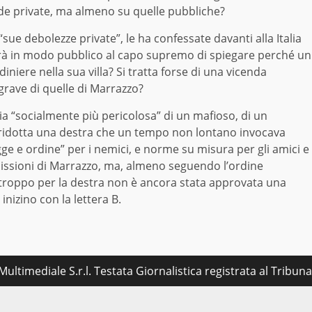
ende private, ma almeno su quelle pubbliche?
e debolezze private”, le ha confessate davanti alla Italia
rà in modo pubblico al capo supremo di spiegare perché un
niere nella sua villa? Si tratta forse di una vicenda
grave di quelle di Marrazzo?
 “socialmente più pericolosa” di un mafioso, di un
i ridotta una destra che un tempo non lontano invocava
gge e ordine” per i nemici, e norme su misura per gli amici e
imissioni di Marrazzo, ma, almeno seguendo l’ordine
urtroppo per la destra non è ancora stata approvata una
inizino con la lettera B.
ultimediale S.r.l. Testata Giornalistica registrata al Tribu