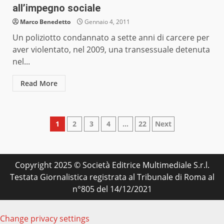
all’impegno sociale
Marco Benedetto
Gennaio 4, 2011
Un poliziotto condannato a sette anni di carcere per
aver violentato, nel 2009, una transessuale detenuta
nel...
Read More
Paginazione
1
2
3
4
…
22
Next
degli
articoli
Copyright 2025 © Società Editrice Multimediale S.r.l.
Testata Giornalistica registrata al Tribunale di Roma al
n°805 del 14/12/2021
Change privacy settings