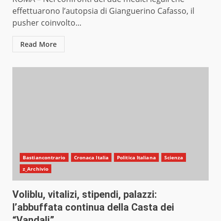
effettuarono l’autopsia di Gianguerino Cafasso, il
pusher coinvolto...
Read More
Bastiancontrario
Cronaca Italia
Politica Italiana
Scienza
z_Archivio
Voliblu, vitalizi, stipendi, palazzi:
l’abbuffata continua della Casta dei
“Vandali”