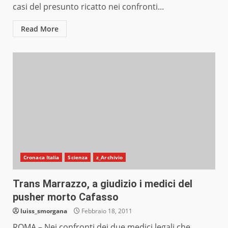
casi del presunto ricatto nei confronti...
Read More
Cronaca Italia
Scienza
z_Archivio
Trans Marrazzo, a giudizio i medici del
pusher morto Cafasso
luiss_smorgana
Febbraio 18, 2011
ROMA – Nei confronti dei due medici legali che