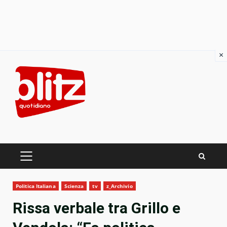
×
Skip
to
content
PRIMARY
MENU
Politica Italiana
Scienza
tv
z_Archivio
Rissa verbale tra Grillo e