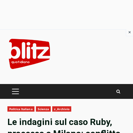
×
Skip
to
content
PRIMARY
MENU
Politica Italiana
Scienza
z_Archivio
Le indagini sul caso Ruby,