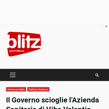
×
Skip
to
content
PRIMARY
MENU
Cronaca Italia
Politica Italiana
Il Governo scioglie l’Azienda