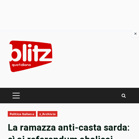
×
Skip
to
content
PRIMARY
MENU
Politica Italiana
z_Archivio
La ramazza anti-casta sarda: