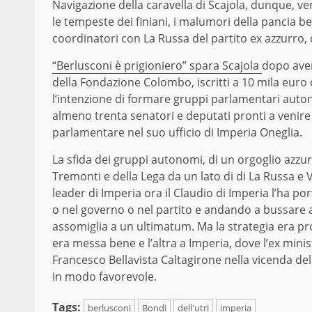
Navigazione della caravella di Scajola, dunque, ver
le tempeste dei finiani, i malumori della pancia be
coordinatori con La Russa del partito ex azzurro, 
“
Berlusconi è prigioniero” spara Scajola
dopo aver
della Fondazione Colombo, iscritti a 10 mila euro 
l’intenzione di formare gruppi parlamentari auton
almeno trenta senatori e deputati pronti a venire 
parlamentare nel suo ufficio di Imperia Oneglia.
La sfida dei gruppi autonomi, di un orgoglio azzurr
Tremonti e della Lega da un lato di di La Russa e Ve
leader di Imperia ora il Claudio di Imperia l’ha 
o nel governo o nel partito e andando a bussare a
assomiglia a un ultimatum. Ma la strategia era p
era messa bene e l’altra a Imperia, dove l’ex min
Francesco Bellavista Caltagirone nella vicenda de
in modo favorevole.
Tags:
berlusconi
Bondi
dell'utri
imperia