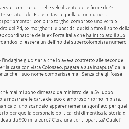
erso il centro con nelle vele il vento delle firme di 23
 13 senatori del Pdl e in tasca quella di un numero
di parlamentari con altre targhe, compreso una vera e
ra del Pd, ex margheriti e post dc, decisi a fare il salto dell
ex coordinatore della ex Forza Italia che
ha intitolato il suo
rdandosi di essere un delfino del supercolombista numero
l’indagine giudiziaria che lo aveva costretto alle seconde
per
la casa con vista Colosseo, pagata a sua insaputa
” dalla
nza che il suo nome comparisse mai. Senza che gli fosse
erchè mai mi sono dimesso da ministro della Sviluppo
 a mostrare le carte del suo clamoroso ritorno in pista,
a manica di uno scandalo apparentemente sgonfiato per quel
rto per quella personale politica: chi dimentica la storia di
cadeau da 900 mila euro? C’era una contropartita? Quale?