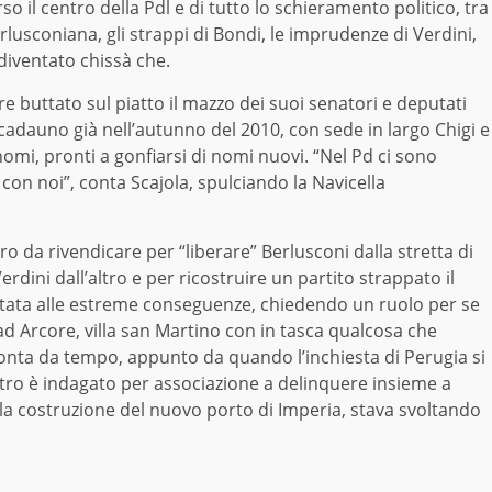
so il centro della Pdl e di tutto lo schieramento politico, tra
rlusconiana, gli strappi di Bondi, le imprudenze di Verdini,
diventato chissà che.
e buttato sul piatto il mazzo dei suoi senatori e deputati
cadauno già nell’autunno del 2010, con sede in largo Chigi e
omi, pronti a gonfiarsi di nomi nuovi. “Nel Pd ci sono
con noi”, conta Scajola, spulciando la Navicella
o da rivendicare per “liberare” Berlusconi dalla stretta di
rdini dall’altro e per ricostruire un partito strappato il
portata alle estreme conseguenze, chiedendo un ruolo per se
d Arcore, villa san Martino con in tasca qualcosa che
ronta da tempo, appunto da quando l’inchiesta di Perugia si
istro è indagato per associazione a delinquere insieme a
lla costruzione del nuovo porto di Imperia, stava svoltando