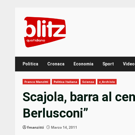
Skip
to
content
Politica
Cronaca
Economia
Sport
Video
Franco Manzitti
Politica Italiana
Scienza
z_Archivio
Scajola, barra al cen
Berlusconi”
fmanzitti
Marzo 14, 2011