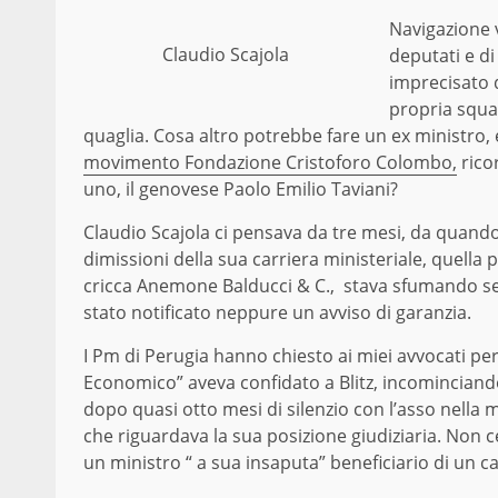
Navigazione v
Claudio Scajola
deputati e di
imprecisato 
propria squad
quaglia. Cosa altro potrebbe fare un ex ministro, 
movimento Fondazione Cristoforo Colombo,
rico
uno, il genovese Paolo Emilio Taviani?
Claudio Scajola ci pensava da tre mesi, da quando 
dimissioni della sua carriera ministeriale, quella 
cricca Anemone Balducci & C., stava sfumando se
stato notificato neppure un avviso di garanzia.
I Pm di Perugia hanno chiesto ai miei avvocati p
Economico” aveva confidato a Blitz, incominciando
dopo quasi otto mesi di silenzio con l’asso nell
che riguardava la sua posizione giudiziaria. Non ce
un ministro “ a sua insaputa” beneficiario di un 