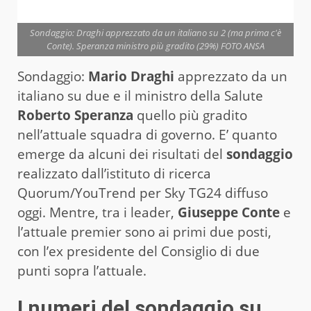
Sondaggio: Draghi apprezzato da un italiano su 2 (ma prima c'è
Conte). Speranza ministro più gradito (29%) FOTO ANSA
Sondaggio:
Mario Draghi
apprezzato da un
italiano su due e il ministro della Salute
Roberto Speranza
quello più gradito
nell’attuale squadra di governo. E’ quanto
emerge da alcuni dei risultati del
sondaggio
realizzato dall’istituto di ricerca
Quorum/YouTrend per Sky TG24 diffuso
oggi. Mentre, tra i leader,
Giuseppe Conte
e
l’attuale premier sono ai primi due posti,
con l’ex presidente del Consiglio di due
punti sopra l’attuale.
I numeri del sondaggio su