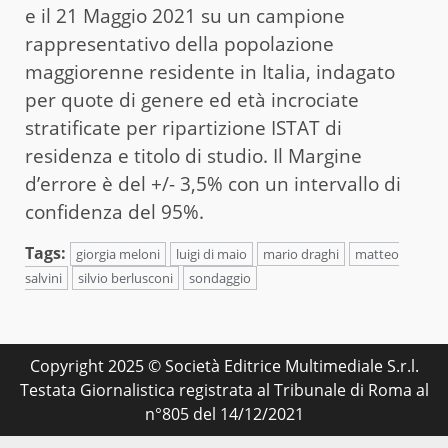
e il 21 Maggio 2021 su un campione
rappresentativo della popolazione
maggiorenne residente in Italia, indagato
per quote di genere ed età incrociate
stratificate per ripartizione ISTAT di
residenza e titolo di studio. Il Margine
d’errore è del +/- 3,5% con un intervallo di
confidenza del 95%.
Tags:
giorgia meloni
luigi di maio
mario draghi
matteo
salvini
silvio berlusconi
sondaggio
Copyright 2025 © Società Editrice Multimediale S.r.l.
Testata Giornalistica registrata al Tribunale di Roma al
n°805 del 14/12/2021