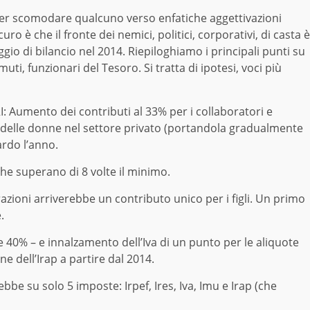
per scomodare qualcuno verso enfatiche aggettivazioni
ro è che il fronte dei nemici, politici, corporativi, di casta è
eggio di bilancio nel 2014. Riepiloghiamo i principali punti su
uti, funzionari del Tesoro. Si tratta di ipotesi, voci più
umento dei contributi al 33% per i collaboratori e
a delle donne nel settore privato (portandola gradualmente
ardo l’anno.
he superano di 8 volte il minimo.
azioni arriverebbe un contributo unico per i figli. Un primo
.
 e 40% – e innalzamento dell’Iva di un punto per le aliquote
ne dell’Irap a partire dal 2014.
be su solo 5 imposte: Irpef, Ires, Iva, Imu e Irap (che