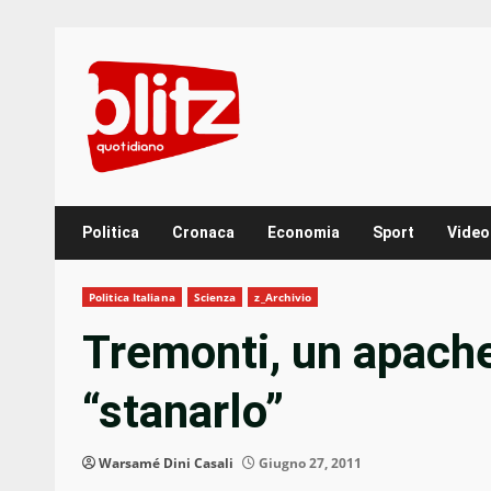
Skip
to
content
Politica
Cronaca
Economia
Sport
Video
Politica Italiana
Scienza
z_Archivio
Tremonti, un apache 
“stanarlo”
Warsamé Dini Casali
Giugno 27, 2011