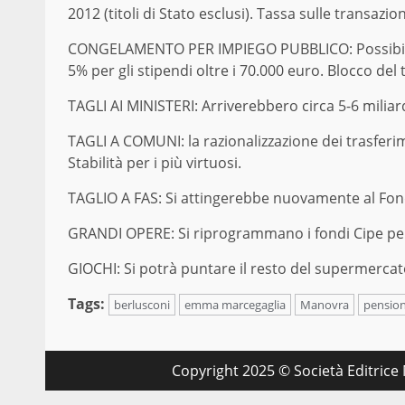
2012 (titoli di Stato esclusi). Tassa sulle transazion
CONGELAMENTO PER IMPIEGO PUBBLICO: Possibile, 
5% per gli stipendi oltre i 70.000 euro. Blocco del 
TAGLI AI MINISTERI: Arriverebbero circa 5-6 miliard
TAGLI A COMUNI: la razionalizzazione dei trasferime
Stabilità per i più virtuosi.
TAGLIO A FAS: Si attingerebbe nuovamente al Fondo
GRANDI OPERE: Si riprogrammano i fondi Cipe per
GIOCHI: Si potrà puntare il resto del supermercat
Tags:
berlusconi
emma marcegaglia
Manovra
pension
Copyright 2025 © Società Editrice M