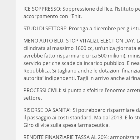
ICE SOPPRESSO: Soppressione dell’Ice, l’Istituto p
accorpamento con l’Enit.
STUDI DI SETTORE: Proroga a dicembre per gli stud
MENO AUTO BLU, STOP VITALIZI, ELECTION DAY: La 
cilindrata al massimo 1600 cc, un’unica giornata e
avrebbe fatto risparmiare circa 500 milioni), minist
servizio per che scade da incarico pubblico. E nean
Repubblica. Si tagliano anche le dotazioni finanz
autorita’ indipendenti. Tagli in arrivo anche ai fina
PROCESSI CIVILI: si punta a sfoltire l’enorme arret
settore.
RISORSE DA SANITA’: Si potrebbero risparmiare dai
il passaggio ai costi standard. Ma dal 2013. E lo s
Giro di vite sulla spesa farmaceutica.
RENDITE FINANZIARIE TASSA AL 20%: armonizzare la