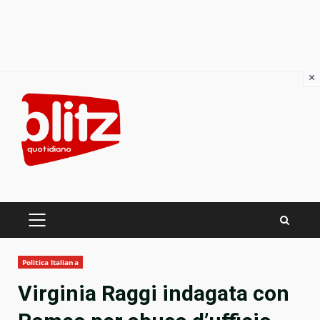
×
Skip
to
content
PRIMARY
MENU
Politica Italiana
Virginia Raggi indagata con