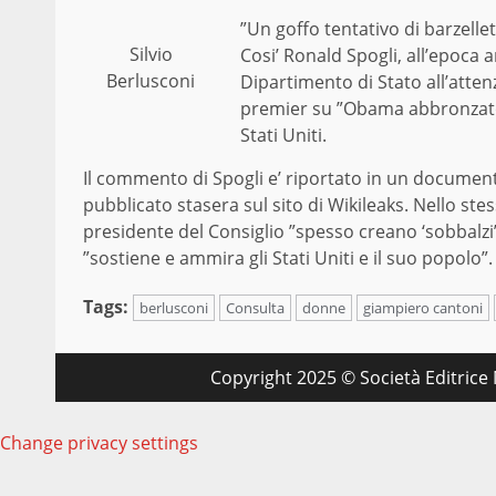
”Un goffo tentativo di barzellett
Silvio
Cosi’ Ronald Spogli, all’epoca a
Berlusconi
Dipartimento di Stato all’atten
premier su ”Obama abbronzato” 
Stati Uniti.
Il commento di Spogli e’ riportato in un docume
pubblicato stasera sul sito di Wikileaks. Nello ste
presidente del Consiglio ”spesso creano ‘sobbalzi’ n
”sostiene e ammira gli Stati Uniti e il suo popolo”.
Tags:
berlusconi
Consulta
donne
giampiero cantoni
Copyright 2025 © Società Editrice M
Change privacy settings