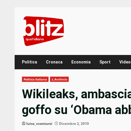
Skip
to
content
Politica
Cronaca
Economia
Sport
Video
Politica Italiana
z_Archivio
Wikileaks, ambascia
goffo su ‘Obama abb
luiss_vcontursi
Dicembre 2, 2010