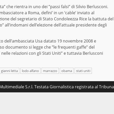
a” che rientra in uno dei ”passi falsi” di Silvio Berlusconi.
mbasciatore a Roma, defini’ in un ‘cable’ inviato al
zione del segretario di Stato Condoleezza Rice la battuta del
all’indomani dell’elezione dell’attuale presidente degli
nto dell’ambasciata Usa datato 19 novembre 2008 e
sso documento si legge che ”le frequenti gaffe” del
elle relazioni con gli Stati Uniti” e tuttavia Berlusconi
gianni letta
lodo alfano
marrazzo
obama
stati uniti
ultimediale S.r.l. Testata Giornalistica registrata al Tribu