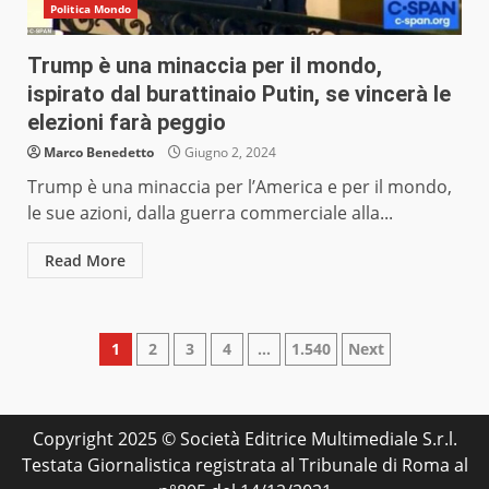
Politica Mondo
Trump è una minaccia per il mondo,
ispirato dal burattinaio Putin, se vincerà le
elezioni farà peggio
Marco Benedetto
Giugno 2, 2024
Trump è una minaccia per l’America e per il mondo,
le sue azioni, dalla guerra commerciale alla...
Read More
Paginazione
1
2
3
4
…
1.540
Next
degli
articoli
Copyright 2025 © Società Editrice Multimediale S.r.l.
Testata Giornalistica registrata al Tribunale di Roma al