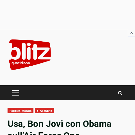
×
Skip
to
content
PRIMARY
MENU
Politica Mondo
z_Archivio
Usa, Bon Jovi con Obama