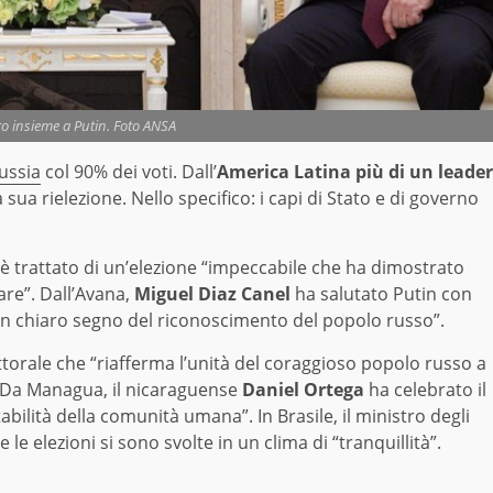
o insieme a Putin. Foto ANSA
Russia
col 90% dei voti. Dall’
America Latina più di un leader
 sua rielezione. Nello specifico: i capi di Stato e di governo
 è trattato di un’elezione “impeccabile che ha dimostrato
re”. Dall’Avana,
Miguel Diaz Canel
ha salutato Putin con
 “un chiaro segno del riconoscimento del popolo russo”.
lettorale che “riafferma l’unità del coraggioso popolo russo a
e. Da Managua, il nicaraguense
Daniel Ortega
ha celebrato il
bilità della comunità umana”. In Brasile, il ministro degli
e le elezioni si sono svolte in un clima di “tranquillità”.