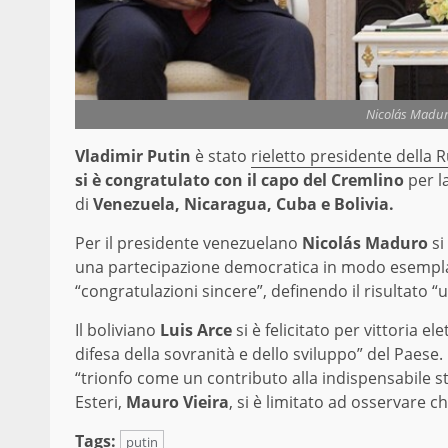
Nicolás Madur
Vladimir Putin
è stato
rieletto presidente della 
si è congratulato con il capo del Cremlino
per la
di
Venezuela, Nicaragua, Cuba e Bolivia.
Per il presidente venezuelano
Nicolás Maduro
si
una partecipazione democratica in modo esempla
“congratulazioni sincere”, definendo il risultato
Il boliviano
Luis Arce
si è felicitato per vittoria e
difesa della sovranità e dello sviluppo” del Paes
“trionfo come un contributo alla indispensabile sta
Esteri,
Mauro Vieira
, si è limitato ad osservare ch
Tags:
putin