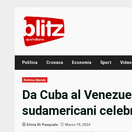
Skip
to
content
Politica
Cronaca
Economia
Sport
Video
Politica Mondo
Da Cuba al Venezuel
sudamericani celebra
Silvia Di Pasquale
Marzo 19, 2024