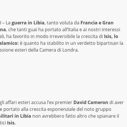
I – La
guerra in Libia
, tanto voluta da
Francia e Gran
gna
, che tanti guai ha portato all’Italia e ai nostri interessi
li, ha favorito in modo irreversibile la crescita di
Isis, lo
Islamico:
è quanto ha stabilito in un verdetto bipartisan la
sione esteri della Camera di Londra.
i affari esteri accusa l’ex premier
David Cameron
di aver
be portato alla crescita esponenziale del noto gruppo
litari in Libia
non avrebbero fatto altro che spianare il
ici
Isis.