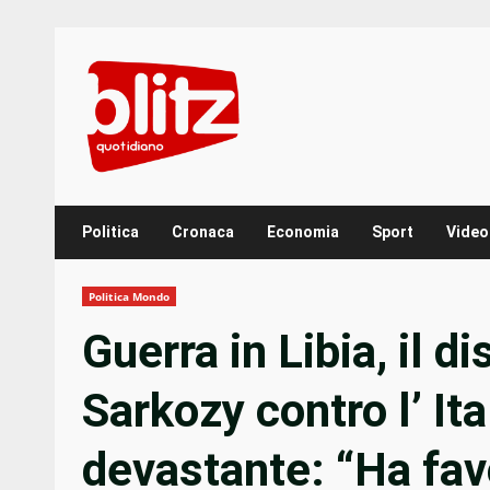
Skip
to
content
Politica
Cronaca
Economia
Sport
Video
Politica Mondo
Guerra in Libia, il 
Sarkozy contro l’ Ita
devastante: “Ha favo