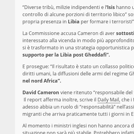
“Diverse tribù, milizie indipendenti e l
‘Isis
hanno us
controllo di alcune porzioni di territorio libico” sos
propria presenza in
Libia
per formare i terroristi”
La Commissione accusa Cameron di aver
sottost
interessato alla vicenda in modo più approfondito: “
si è trasformato in una strategia opportunistica 
supporto per la Libia post Gheddafi”.
E prosegue: “Il risultato è stato un collasso polit
diritti umani, la diffusioni delle armi del regime G
nel nord Africa”.
David Cameron
viene ritenuto “responsabile del f
Il report afferma inoltre, scrive il
Daily Mail,
che i 
adesso abbia un ruolo di “responsabilità” nell’assis
migranti che arriva praticamente tutti i giorni in 
Al momento i ministri inglesi non hanno ancora d
situazione non sarà più stabile. Potrebbero infatti d