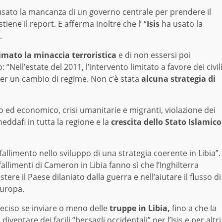
ato la mancanza di un governo centrale per prendere il
tiene il report. E afferma inoltre che l’ “
Isis
ha usato la
.
imato la minaccia terroristica
e di non essersi poi
Nell’estate del 2011, l’intervento limitato a favore dei civil
per un cambio di regime. Non c’è stata
alcuna strategia di
ico ed economico, crisi umanitarie e migranti, violazione dei
heddafi in tutta la regione e la
crescita dello Stato Islamico
allimento nello sviluppo di una strategia coerente in Libia”.
fallimenti di Cameron in Libia fanno sì che l’Inghilterra
tere il Paese dilaniato dalla guerra e nell’aiutare il flusso di
Europa.
eciso se inviare o meno delle
truppe in Libia,
fino a che la
iventare dei facili “bersagli occidentali” per l’Isis e per altri