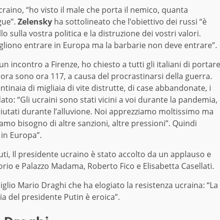
ucraino, “ho visto il male che porta il nemico, quanta
gue”.
Zelensky
ha sottolineato che l’obiettivo dei russi “è
lo sulla vostra politica e la distruzione dei vostri valori.
 vogliono entrare in Europa ma la barbarie non deve entrare”.
 incontro a Firenze, ho chiesto a tutti gli italiani di portar
 ora sono ora 117, a causa del procrastinarsi della guerra.
entinaia di migliaia di vite distrutte, di case abbandonate, i
ato: “Gli ucraini sono stati vicini a voi durante la pandemia,
 aiutati durante l’alluvione. Noi apprezziamo moltissimo ma
amo bisogno di altre sanzioni, altre pressioni”. Quindi
 in Europa”.
uti, Il presidente ucraino è stato accolto da un applauso e
orio e Palazzo Madama, Roberto Fico e Elisabetta Casellati.
iglio Mario Draghi che ha elogiato la resistenza ucraina: “La
ocia del presidente Putin è eroica”.