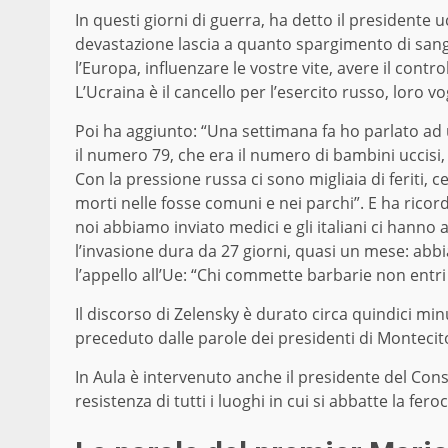
In questi giorni di guerra, ha detto il presidente 
devastazione lascia a quanto spargimento di san
l’Europa, influenzare le vostre vite, avere il control
L’Ucraina è il cancello per l’esercito russo, loro
Poi ha aggiunto: “Una settimana fa ho parlato ad un
il numero 79, che era il numero di bambini uccisi,
Con la pressione russa ci sono migliaia di feriti, c
morti nelle fosse comuni e nei parchi”. E ha ricord
noi abbiamo inviato medici e gli italiani ci hanno
l’invasione dura da 27 giorni, quasi un mese: abbi
l’appello all’Ue: “Chi commette barbarie non entri
Il discorso di Zelensky è durato circa quindici min
preceduto dalle parole dei presidenti di Montecit
In Aula è intervenuto anche il presidente del Cons
resistenza di tutti i luoghi in cui si abbatte la fer