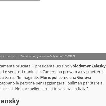
uriupol come una Genova completamente bruciata" VIDEO
amente bruciata. Il presidente ucraino
Volodymyr Zelesky
i e senatori riuniti alla Camera ha provato a trasmettere il
 sua terra: “Immaginate
Mariupol
come una
Genova
cappano le persone per raggiungere i pullman per stare al
 uccisi. Non accogliete i russi in vacanza in Italia”.
lensky