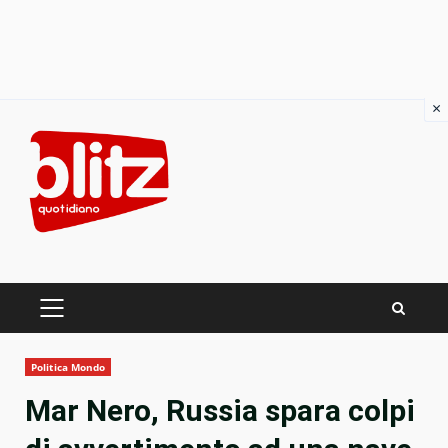
×
Skip
to
content
PRIMARY
MENU
Politica Mondo
Mar Nero, Russia spara colpi